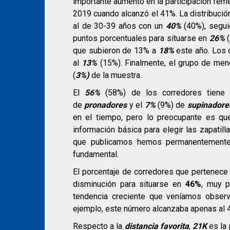
importante aumento en la participación fem
2019 cuando alcanzó el 41%. La distribuci
al de 30-39 años con un
40%
(40%), segui
puntos porcentuales para situarse en
26%
(
que subieron de 13% a
18%
este año. Los 
al
13%
(15%). Finalmente, el grupo de men
(
3%)
de la muestra.
El
56%
(58%) de los corredores tien
de
pronadores
y el
7%
(9%) de
supinadore
en el tiempo, pero lo preocupante es q
información básica para elegir las zapatil
que publicamos hemos permanentemente 
fundamental.
El porcentaje de corredores que pertenece
disminución para situarse en
46
%
, muy p
tendencia creciente que veníamos obser
ejemplo, este número alcanzaba apenas al 
Respecto a la
distancia favorita
,
21K
es la 