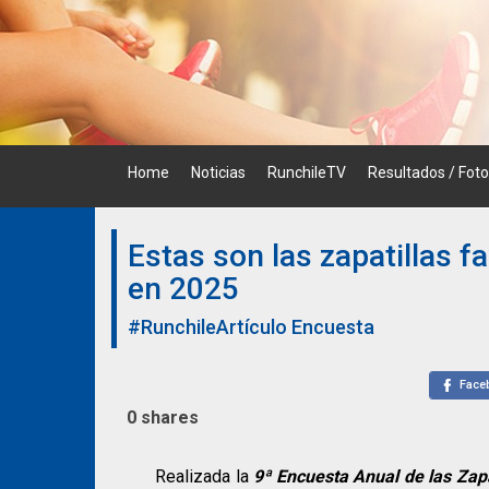
Skip
to
content
Home
Noticias
RunchileTV
Resultados / Fot
Estas son las zapatillas f
en 2025
#RunchileArtículo
Encuesta
Face
0
shares
Realizada la
9ª
Encuesta Anual de las Zapa