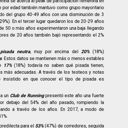
enina se acerca al peak de participación femenina en
ón por edad también mantuvo como grupo mayoritario
do del grupo 40-49 años con una disminución de 3
29%). En el tercer lugar quedaron los de 20-29 años
de 50 o más años experimentaron una baja llegando
ores de 20 años también bajó representando el 2%
e
pisada neutra
, muy por encima del
20%
(18%)
s
. Estos datos se mantienen más o menos estables
ue
17%
(18%) todavía no saben qué pisada tienen,
las más adecuadas. A través de los testeos y notas
insistido en que conocer el tipo de pisada es
 a un
Club de Running
presentó este año una fuerte
or debajo del 54% del año pasado, rompiendo la
vando a través de los años. En 2017, a modo de
41%.
predilecta para el
53%
(47%) de corredores, seguida