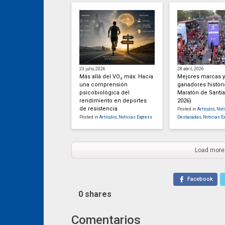
23 julio, 2026
28 abril, 2026
Más allá del VO₂ máx: Hacia
Mejores marcas y
una comprensión
ganadores históri
psicobiológica del
Maratón de Santia
rendimiento en deportes
2026)
de resistencia
Posted in
Artículos
,
Noti
Posted in
Artículos
,
Noticias Express
Destacadas
,
Noticias E
Load more
Facebook
0
shares
Comentarios