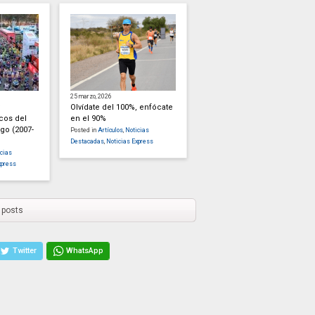
25 marzo, 2026
Olvídate del 100%, enfócate
cos del
en el 90%
go (2007-
Posted in
Artículos
,
Noticias
Destacadas
,
Noticias Express
cias
xpress
 posts
Twitter
WhatsApp