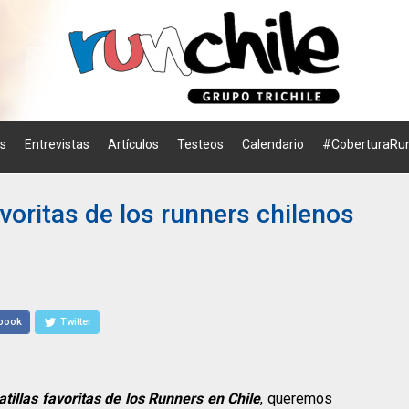
os
Entrevistas
Artículos
Testeos
Calendario
#CoberturaRun
avoritas de los runners chilenos
book
Twitter
tillas favoritas de los Runners en Chile
, queremos