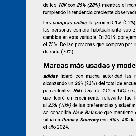
de los
10K
con
26%
(28%)
, mientras el mar
rompiendo la tendencia creciente observada
Las
compras online
llegaron al
51%
(51%) 
las personas compra habitualmente sus z
cambios en esta variable. En 2019, por eje
el 75%. De las personas que compran por in
deporte (79%).
Marcas más usadas y model
adidas
lideró con mucha autoridad las 
alcanzando un
30
%
(23%) del total de encu
porcentuales.
Nike
bajó de
21%
a
15%
en 
que logró un crecimiento relevante fue
al
25%
(18%)
de las preferencias y adueñars
se consolida
New Balance
que mantiene 
situaron
Puma
y
Saucony
con
5%
y
4%
de 
el año 2024.