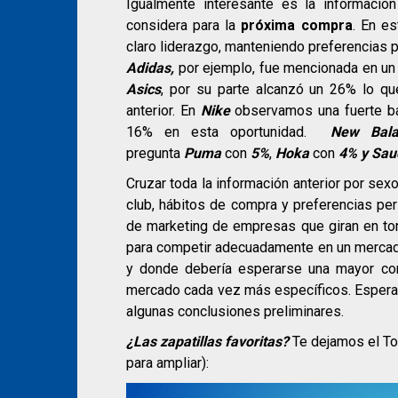
Igualmente interesante es la informaci
considera para la
próxima compra
. En es
claro liderazgo, manteniendo preferencias
Adidas,
por ejemplo, fue mencionada en u
Asics
, por su parte alcanzó un 26% lo q
anterior. En
Nike
observamos una fuerte ba
16% en esta oportunidad.
New Bala
pregunta
Puma
con
5%
,
Hoka
con
4% y
Sau
Cruzar toda la información anterior por sex
club, hábitos de compra y preferencias per
de marketing de empresas que giran en torn
para competir adecuadamente en un mercado
y donde debería esperarse una mayor co
mercado cada vez más específicos. Esperam
algunas conclusiones preliminares.
¿Las zapatillas favoritas?
Te dejamos el Top
para ampliar):