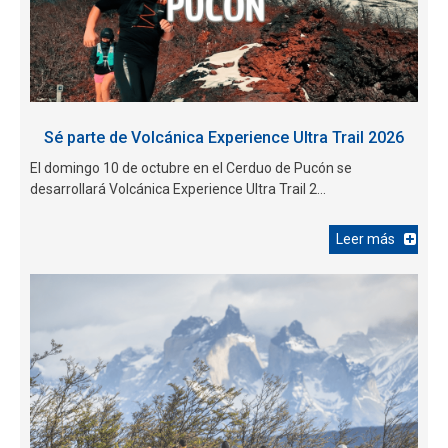
largada del día y es el turno de
los 11K ¡Éxito muchachos!
#CoberturaRunchile
#Torrencial2018 Revisa la
masiva largada de los 18K en el
primer día de Torrencial!
Sé parte de Volcánica Experience Ultra Trail 2026
#CoberturaRunchile
El domingo 10 de octubre en el Cerduo de Pucón se
desarrollará Volcánica Experience Ultra Trail 2...
Leer más