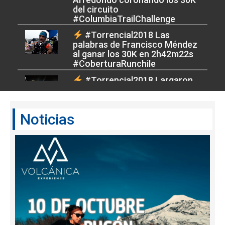
del circuito
#ColumbiaTrailChallenge
#Torrencial2018 Las
palabras de Francisco Méndez
al ganar los 30K en 2h42m22s
#CoberturaRunchile
#Torrencial2018 Largaron
los 45K de Torrencial Valdivia.
¡Éxito muchachos!
#CoberturaRunchile
Noticias
#Torrencial2018
Conversamos con Vero Bravo
en la previa de los 45K!
#CoberturaRunchile
#Torrencial2018 Y se
fueron los valientes de los 80K
para conquistar la tercera
fecha del #ColumbiaChallenge
#CoberturaRunchile
#Torrencial2018 Úultima