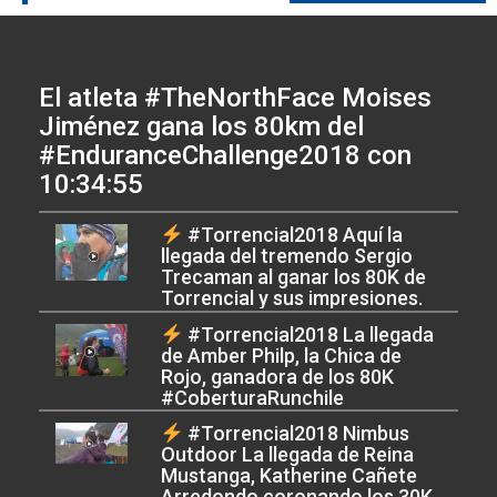
El atleta #TheNorthFace Moises
Jiménez gana los 80km del
#EnduranceChallenge2018 con
10:34:55
#Torrencial2018 Aquí la
llegada del tremendo Sergio
Trecaman al ganar los 80K de
Torrencial y sus impresiones.
#Torrencial2018 La llegada
de Amber Philp, la Chica de
Rojo, ganadora de los 80K
#CoberturaRunchile
#Torrencial2018 Nimbus
Outdoor La llegada de Reina
Mustanga, Katherine Cañete
Arredondo coronando los 30K