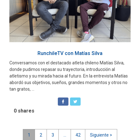
RunchileTV con Matías Silva
Conversamos con el destacado atleta chileno Matías Silva,
donde pudimos repasar su trayectoria, introducción al
atletismo y su mirada hacia al futuro. En la entrevista Matías
abordó sus objetivos, sueños, grandes momentos y otros no
tan gratos, ...
0
shares
Navegación
1
2
3
…
42
Siguiente >