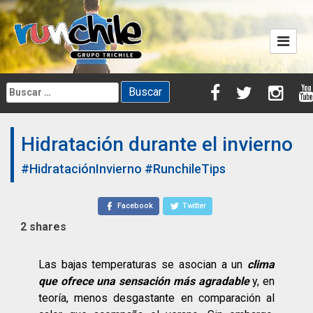
Skip
to
content
Buscar:
Hidratación durante el invierno
#HidrataciónInvierno
#RunchileTips
Facebook
Twitter
2
shares
Las bajas temperaturas se asocian a un
clima
que ofrece una sensación más agradable
y, en
teoría, menos desgastante en comparación al