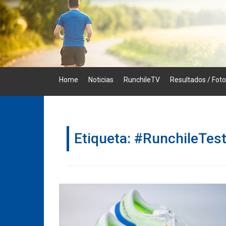
Skip
to
content
Home
Noticias
RunchileTV
Resultados / Fot
Etiqueta:
#RunchileTes