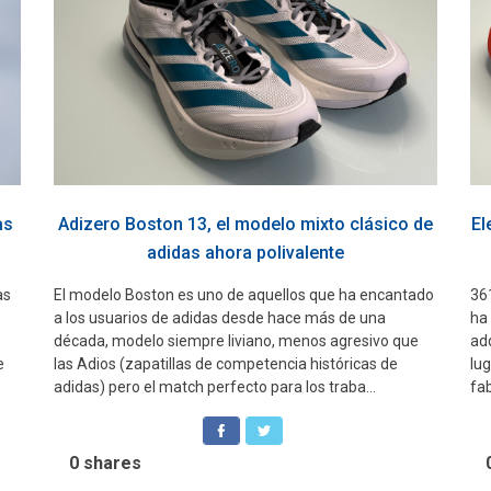
as
Adizero Boston 13, el modelo mixto clásico de
El
adidas ahora polivalente
as
El modelo Boston es uno de aquellos que ha encantado
36
a los usuarios de adidas desde hace más de una
ha
década, modelo siempre liviano, menos agresivo que
ad
e
las Adios (zapatillas de competencia históricas de
lu
adidas) pero el match perfecto para los traba...
fab
0
shares