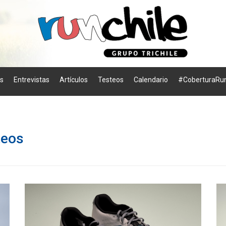
os
Entrevistas
Artículos
Testeos
Calendario
#CoberturaRun
teos