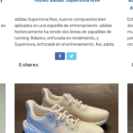
 y
Testeo adidas Supernova Rise
ad
d
adidas Supernova Rise, nuevos compuestos bien
Est
e en
aplicados en una zapatilla de entrenamiento. adidas
do
históricamente ha tenido dos líneas de zapatillas de
mu
running: Adizero, enfocada en rendimiento, y
pe
Supernova, enfocada en el entrenamiento. Así, adida...
rec
0
shares