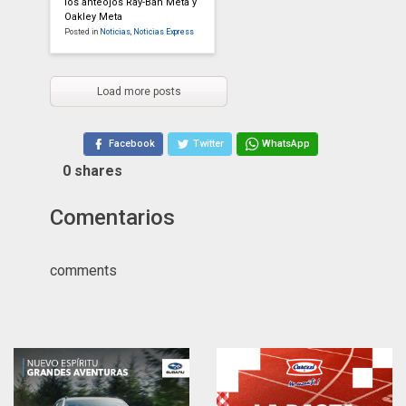
los anteojos Ray-Ban Meta y
Oakley Meta
Posted in
Noticias
,
Noticias Express
Load more posts
Facebook
Twitter
WhatsApp
0
shares
Comentarios
comments