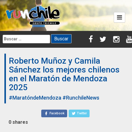
Skip
to
content
Buscar:
Roberto Muñoz y Camila
Sánchez los mejores chilenos
en el Maratón de Mendoza
2025
#MaratóndeMendoza
#RunchileNews
Facebook
Twitter
0
shares