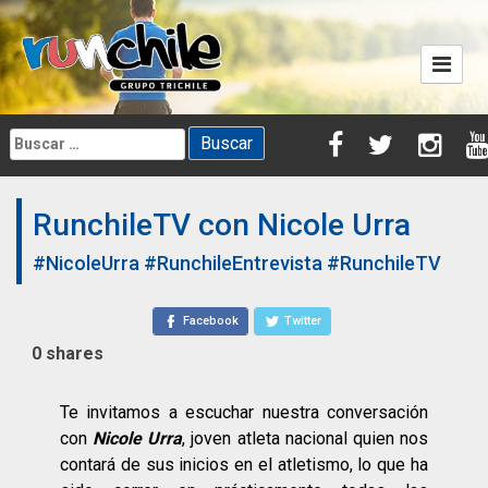
Skip
to
content
Buscar:
RunchileTV con Nicole Urra
#NicoleUrra
#RunchileEntrevista
#RunchileTV
Facebook
Twitter
0
shares
Te invitamos a escuchar nuestra conversación
con
Nicole Urra
, joven atleta nacional quien nos
contará de sus inicios en el atletismo, lo que ha