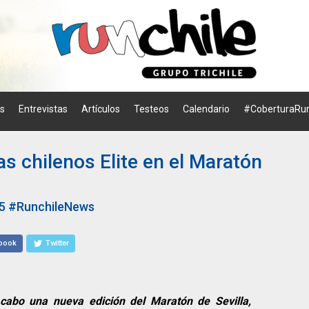
os
Entrevistas
Artículos
Testeos
Calendario
#CoberturaRun
s chilenos Elite en el Maratón
5
#RunchileNews
book
Twitter
cabo una nueva edición del Maratón de Sevilla,