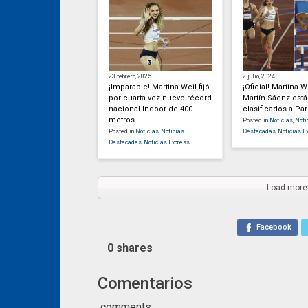
23 febrero, 2025
2 julio, 2024
¡Imparable! Martina Weil fijó
¡Oficial! Martina W
por cuarta vez nuevo récord
Martín Sáenz est
nacional Indoor de 400
clasificados a Par
metros
Posted in
Noticias
,
Noti
Posted in
Noticias
,
Noticias
Destacadas
,
Noticias E
Destacadas
,
Noticias Express
Load more
Facebook
0
shares
Comentarios
comments