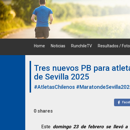
Skip
to
content
Home
Noticias
RunchileTV
Resultados / Fot
Tres nuevos PB para atleta
de Sevilla 2025
#AtletasChilenos
#MaratondeSevilla202
Face
0
shares
Este
domingo 23 de febrero se llevó a 