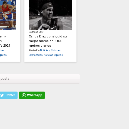
24 mayo, 2021
eil y
Carlos Díaz consiguió su
án
mejor marca en 5.000
ís 2024
metros planos
cias
Posted in
Noticias
,
Noticias
xpress
Destacadas
,
Noticias Express
 posts
Twitter
WhatsApp