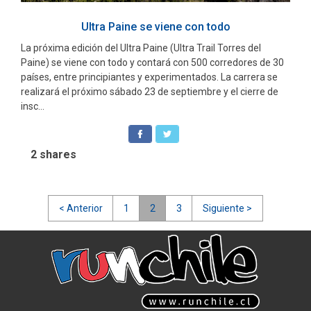
Ultra Paine se viene con todo
La próxima edición del Ultra Paine (Ultra Trail Torres del
Paine) se viene con todo y contará con 500 corredores de 30
países, entre principiantes y experimentados. La carrera se
realizará el próximo sábado 23 de septiembre y el cierre de
insc...
2
shares
Navegación
< Anterior
1
2
3
Siguiente >
de
entradas