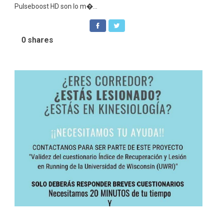
Pulseboost HD son lo m�...
0
shares