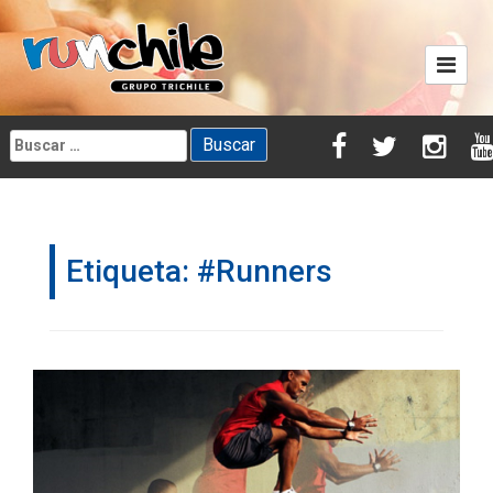
Skip
to
content
Buscar:
Etiqueta:
#Runners