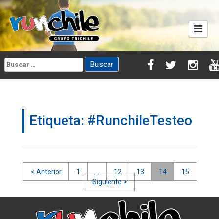
Skip
to
content
Buscar:
Etiqueta:
#RunchileTesteo
Navegación
< Anterior
1
…
12
13
14
15
Siguiente >
de
entradas