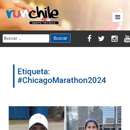
Skip
to
content
Buscar:
Etiqueta:
#ChicagoMarathon2024