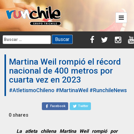
Skip
to
content
Buscar:
Martina Weil rompió el récord
nacional de 400 metros por
cuarta vez en 2023
#AtletismoChileno
#MartinaWeil
#RunchileNews
Facebook
Twitter
0
shares
La atleta chilena Martina Weil rompió por