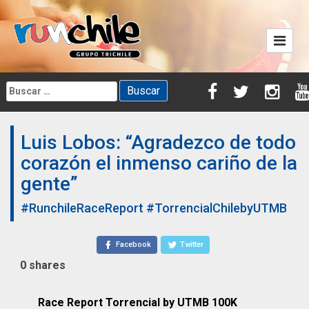
Skip
to
content
Buscar:
Luis Lobos: “Agradezco de todo
corazón el inmenso cariño de la
gente”
#RunchileRaceReport
#TorrencialChilebyUTMB
Facebook
Twitter
0
shares
Race Report Torrencial by UTMB 100K