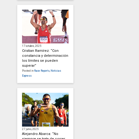
17 octubre, 2025
Cristian Ramírez: “Con
constancia y determinación
los límites se pueden
superar”
Posted in
Race Reports
,
Noticias
Express
27 junio, 2025
Alejandro Abarca: “No
siempre se trata de correr