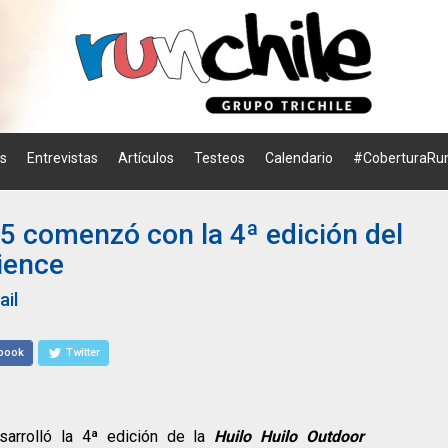
os
Entrevistas
Artículos
Testeos
Calendario
#CoberturaRun
5 comenzó con la 4ª edición del
ience
ail
book
Twitter
arrolló la 4ª edición de la
Huilo Huilo Outdoor