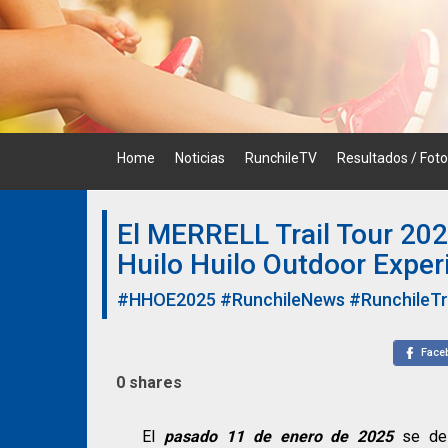
Skip
to
content
Home
Noticias
RunchileTV
Resultados / Fot
El MERRELL Trail Tour 202
Huilo Huilo Outdoor Exper
#HHOE2025
#RunchileNews
#RunchileTr
Face
0
shares
El
pasado 11 de enero de 2025
se des