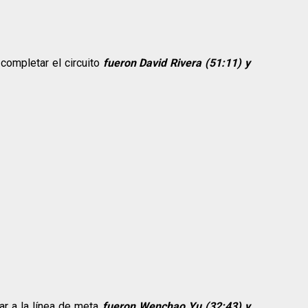
completar el circuito
fueron David Rivera (51:11) y
gar a la línea de meta
fueron Wenchao Yu (32:43) y