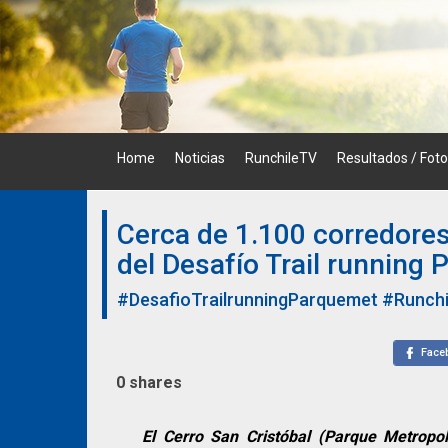
Skip
to
content
Home
Noticias
RunchileTV
Resultados / Fot
Cerca de 1.100 corredores
del Desafío Trail running
#DesafioTrailrunningParquemet
#Runch
Face
0
shares
El Cerro San Cristóbal (Parque Metropol