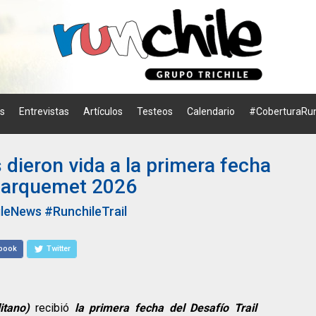
os
Entrevistas
Artículos
Testeos
Calendario
#CoberturaRun
 dieron vida a la primera fecha
 Parquemet 2026
ileNews
#RunchileTrail
book
Twitter
itano)
recibió
la primera fecha del Desafío Trail