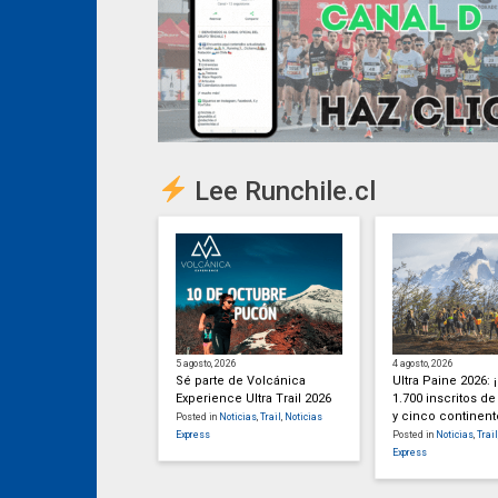
Lee Runchile.cl
5 agosto, 2026
4 agosto, 2026
Sé parte de Volcánica
Ultra Paine 2026:
Experience Ultra Trail 2026
1.700 inscritos de
y cinco continent
Posted in
Noticias
,
Trail
,
Noticias
Express
Posted in
Noticias
,
Trail
Express