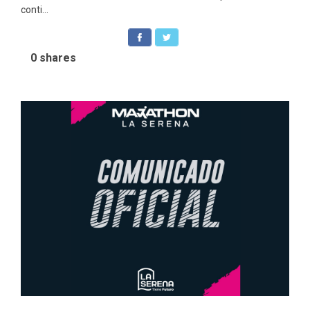
conti...
0
shares