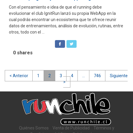
Con el pensamiento e idea de que el running debe
evolucionar el club IgnitRun lanzó su propia WebApp en la
cual podrás encontrar un ecosistema que te ofrece reunir
datos de entrenamientos, análisis de evolución, rutinas, entre
otros, todo con el ...
0
shares
Navegación
< Anterior
1
2
3
4
…
746
Siguiente
>
de
entradas
Quiénes Somos
Venta de Publicidad
Términos y