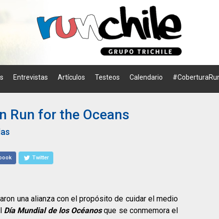
os
Entrevistas
Artículos
Testeos
Calendario
#CoberturaRun
n Run for the Oceans
das
book
Twitter
jaron una alianza con el propósito de cuidar el medio
el
Día Mundial de los Océanos
que se conmemora el