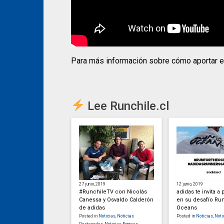
Para más información sobre cómo aportar e 
Lee Runchile.cl
27 junio, 2019
12 junio, 2019
#RunchileTV con Nicolás
adidas te invita a 
Canessa y Osvaldo Calderón
en su desafío Run
de adidas
Oceans
Posted in
Noticias
,
Noticias
Posted in
Noticias
,
Noti