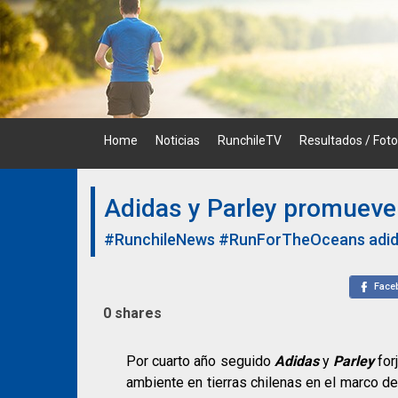
Skip
to
content
Home
Noticias
RunchileTV
Resultados / Fot
Adidas y Parley promueve
#RunchileNews
#RunForTheOceans
adi
Face
0
shares
Por cuarto año seguido
Adidas
y
Parley
for
ambiente en tierras chilenas en el marco d