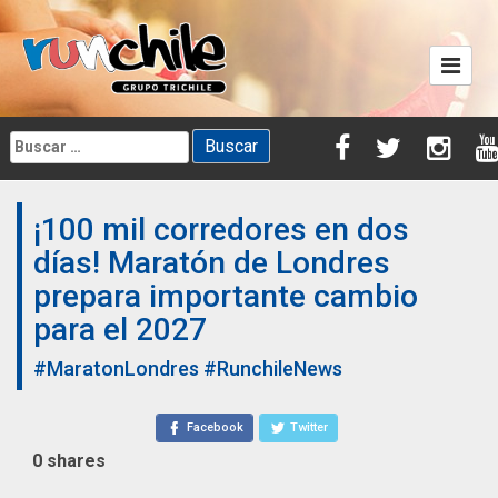
Skip
to
content
Buscar:
¡100 mil corredores en dos
días! Maratón de Londres
prepara importante cambio
para el 2027
#MaratonLondres
#RunchileNews
Facebook
Twitter
0
shares